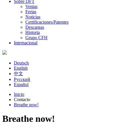
Sobre DFT
Ventas
Ferias
Noticias
Certificaciones/Patentes
Descargas
Historia
Grupo CFH
Internacional
Deutsch
English
中文
Русский
Español
Inicio
Contacto
Usted está aquí
Breathe now!
Breathe now!