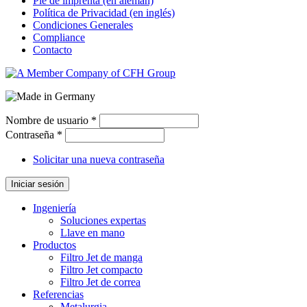
Pie de imprenta (en alemán)
Política de Privacidad (en inglés)
Condiciones Generales
Compliance
Contacto
Nombre de usuario
*
Contraseña
*
Solicitar una nueva contraseña
Iniciar sesión
Ingeniería
Soluciones expertas
Llave en mano
Productos
Filtro Jet de manga
Filtro Jet compacto
Filtro Jet de correa
Referencias
Metalurgia