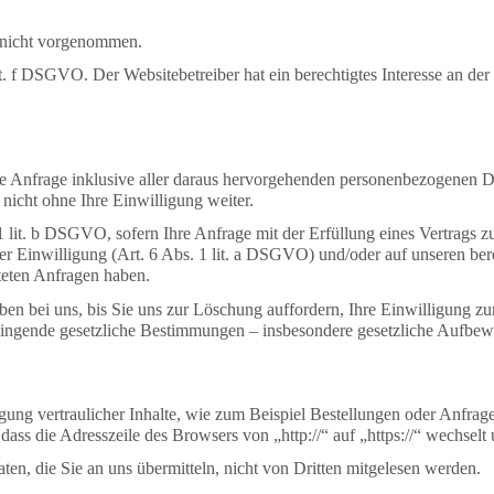
 nicht vorgenommen.
t. f DSGVO. Der Websitebetreiber hat ein berechtigtes Interesse an der
hre Anfrage inklusive aller daraus hervorgehenden personenbezogenen
 nicht ohne Ihre Einwilligung weiter.
. 1 lit. b DSGVO, sofern Ihre Anfrage mit der Erfüllung eines Vertra
Ihrer Einwilligung (Art. 6 Abs. 1 lit. a DSGVO) und/oder auf unseren ber
hteten Anfragen haben.
ben bei uns, bis Sie uns zur Löschung auffordern, Ihre Einwilligung z
Zwingende gesetzliche Bestimmungen – insbesondere gesetzliche Aufbewa
ung vertraulicher Inhalte, wie zum Beispiel Bestellungen oder Anfrage
dass die Adresszeile des Browsers von „http://“ auf „https://“ wechsel
en, die Sie an uns übermitteln, nicht von Dritten mitgelesen werden.