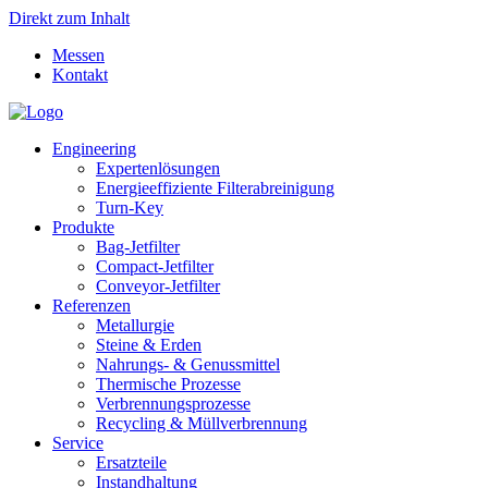
Direkt zum Inhalt
Messen
Kontakt
Engineering
Expertenlösungen
Energieeffiziente Filterabreinigung
Turn-Key
Produkte
Bag-Jetfilter
Compact-Jetfilter
Conveyor-Jetfilter
Referenzen
Metallurgie
Steine & Erden
Nahrungs- & Genussmittel
Thermische Prozesse
Verbrennungsprozesse
Recycling & Müllverbrennung
Service
Ersatzteile
Instandhaltung